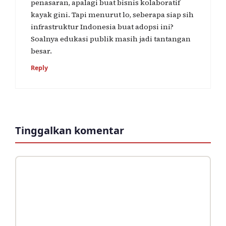
penasaran, apalagi buat bisnis kolaboratif
kayak gini. Tapi menurut lo, seberapa siap sih
infrastruktur Indonesia buat adopsi ini?
Soalnya edukasi publik masih jadi tantangan
besar.
Reply
Tinggalkan komentar
Komentar
Nama
Surel
Situs
web