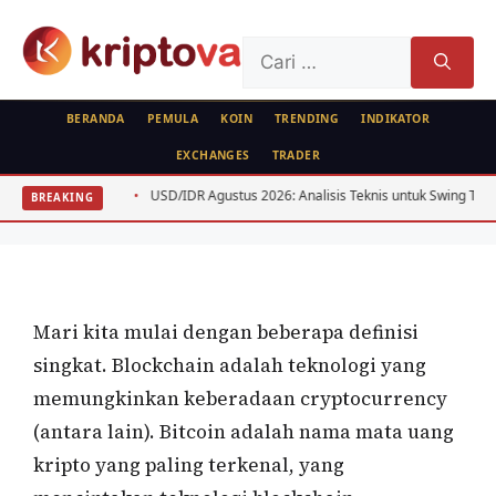
Langsung
ke
Cari
isi
untuk:
BERANDA
PEMULA
KOIN
TRENDING
INDIKATOR
EXCHANGES
TRADER
KRIPTO
FEATURED
C ETH
USD/IDR Agustus 2026: Analisis Teknis untuk Swing Trader
BREAKING
Cryptocurrency Dan Blockchain
Oleh
wisnu sukasta
13 Oktober 2020
Mari kita mulai dengan beberapa definisi
singkat. Blockchain adalah teknologi yang
memungkinkan keberadaan cryptocurrency
(antara lain). Bitcoin adalah nama mata uang
kripto yang paling terkenal, yang