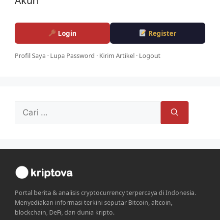
Akun
Login
Register
Profil Saya
·
Lupa Password
·
Kirim Artikel
·
Logout
Cari
untuk:
Portal berita & analisis cryptocurrency terpercaya di Indonesia.
Menyediakan informasi terkini seputar Bitcoin, altcoin,
blockchain, DeFi, dan dunia kripto.