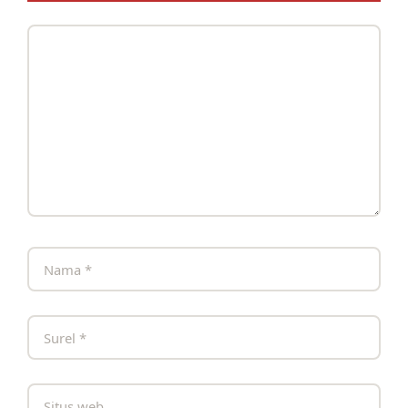
Komentar
Nama
Surel
Situs
web