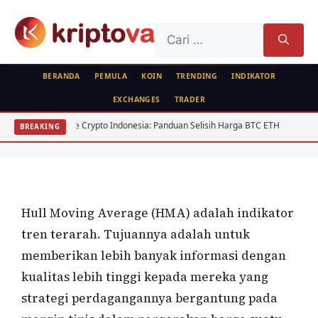
Langsung
ke
Cari
isi
untuk:
BERANDA
PEMULA
KOIN
TRENDING
INDIKATOR
EXCHANGES
TRADER
ANALISA TEKNIKAL
FEATURED
ISTILAH
bitrase Crypto Indonesia: Panduan Selisih Harga BTC ETH
USD/IDR Agus
BREAKING
Hull Moving Average (HMA)
Oleh
wisnu sukasta
18 April 2022
Hull Moving Average (HMA) adalah indikator
tren terarah. Tujuannya adalah untuk
memberikan lebih banyak informasi dengan
kualitas lebih tinggi kepada mereka yang
strategi perdagangannya bergantung pada