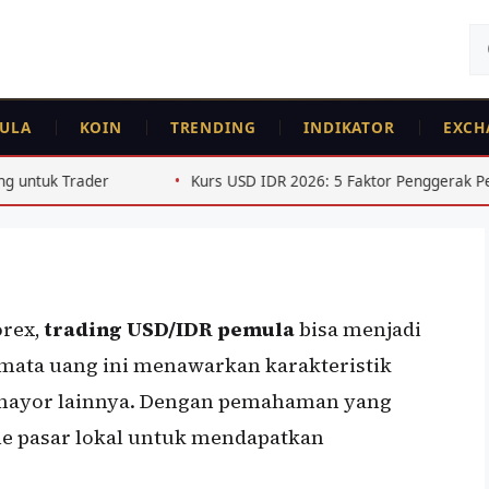
Ca
un
ULA
KOIN
TRENDING
INDIKATOR
EXCH
tuk Pemula: Panduan
Kurs USD IDR 2026: 5 Faktor Penggerak Pelemahan Rupiah
orex,
trading USD/IDR pemula
bisa menjadi
 mata uang ini menawarkan karakteristik
r mayor lainnya. Dengan pemahaman yang
e pasar lokal untuk mendapatkan