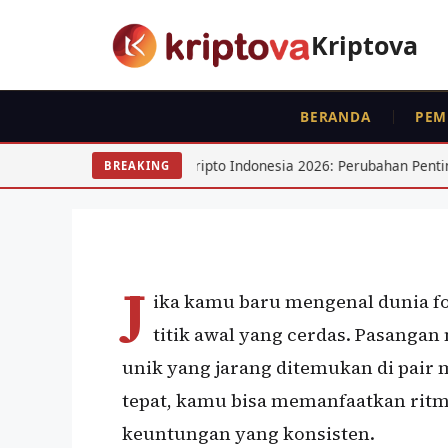
Langsung
ke
Kriptova
isi
FOREX
BERANDA
PEM
Trading USD/IDR un
Lengkap 2026
gulasi Kripto Indonesia 2026: Perubahan Penting untuk Trader
BREAKING
Oleh
Kripto Master
2 Juni 2026
J
ika kamu baru mengenal dunia f
titik awal yang cerdas. Pasangan
unik yang jarang ditemukan di pai
tepat, kamu bisa memanfaatkan ritm
keuntungan yang konsisten.