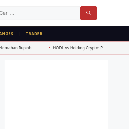
ri
tuk:
ANGES
TRADER
HODL vs Holding Crypto: Perbedaan dan Kapan Tepat Memilih