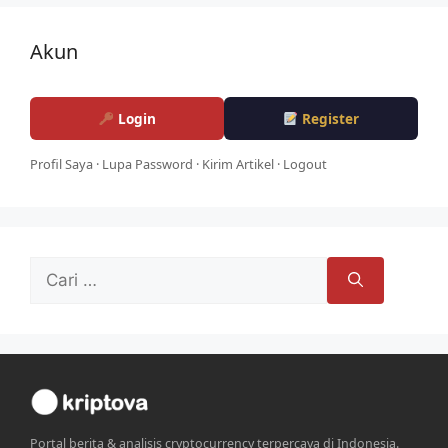
Akun
Login
Register
Profil Saya
·
Lupa Password
·
Kirim Artikel
·
Logout
Cari
untuk:
Portal berita & analisis cryptocurrency terpercaya di Indonesia.