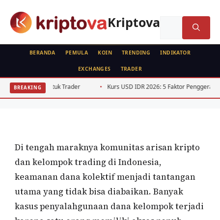
Langsung
ke
Kriptova
Cari
isi
untuk:
BERANDA
PEMULA
KOIN
TRENDING
INDIKATOR
EXCHANGES
TRADER
WALLET
Multi-Signature Wallet Kripto: Strategi
rader
Kurs USD IDR 2026: 5 Faktor Penggerak Pelemahan Rupiah
BREAKING
Keamanan Kelompok
Oleh
Kripto Master
3 Juni 2026
Di tengah maraknya komunitas arisan kripto
dan kelompok trading di Indonesia,
keamanan dana kolektif menjadi tantangan
utama yang tidak bisa diabaikan. Banyak
kasus penyalahgunaan dana kelompok terjadi