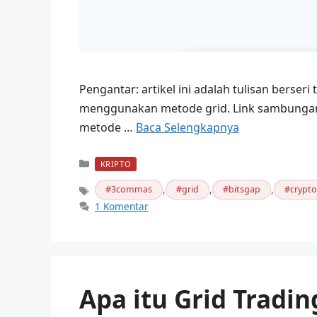
Pengantar: artikel ini adalah tulisan berse
menggunakan metode grid. Link sambungan tu
metode …
Baca Selengkapnya
Kategori
KRIPTO
,
,
,
3commas
grid
bitsgap
crypt
Tag
1 Komentar
Apa itu Grid Tradin