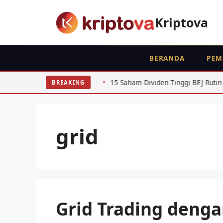
Langsung
ke
Kriptova
isi
BERANDA
PEM
oran SPT
15 Saham Dividen Tinggi BEJ Rutin 4 Tahun Beru
BREAKING
grid
Grid Trading denga