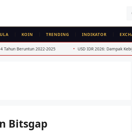
Ca
un
ULA
KOIN
TRENDING
INDIKATOR
EXCH
ntun 2022-2025
USD IDR 2026: Dampak Kebijakan The Fed
n Bitsgap