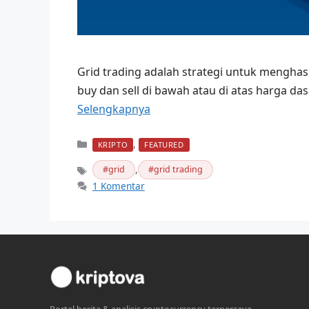
Grid trading adalah strategi untuk mengh
buy dan sell di bawah atau di atas harga das
Selengkapnya
Kategori
,
KRIPTO
FEATURED
,
grid
grid trading
Tag
1 Komentar
Portal berita & analisis cryptocurrency terpercaya