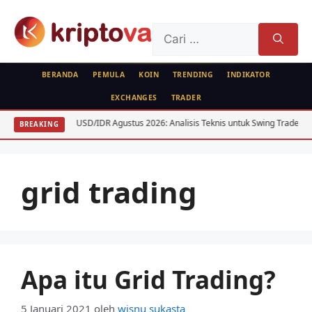
Langsung
ke
Cari
isi
untuk:
BERANDA
PEMULA
KOIN
TRENDING
INDIKATOR
EXCHANGES
TRADER
C ETH
USD/IDR Agustus 2026: Analisis Teknis untuk Swing Trader
BREAKING
grid trading
Apa itu Grid Trading?
5 Januari 2021
oleh
wisnu sukasta