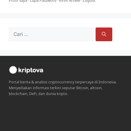
Profil Saya
·
Lupa Password
·
Kirim Artikel
·
Logout
Cari
untuk:
Portal berita & analisis cryptocurrency terpercaya di Indonesia.
Menyediakan informasi terkini seputar Bitcoin, altcoin,
blockchain, DeFi, dan dunia kripto.