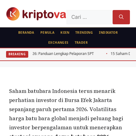
Langsung
ke
Cari
isi
untuk:
BERANDA
PEMULA
KOIN
TRENDING
INDIKATOR
EXCHANGES
TRADER
SAHAM
Strategi Average Down Batubara 2026:
2026: Panduan Lengkap Pelaporan SPT
15 Saham Dividen Tinggi BEJ Rut
BREAKING
Panduan Praktis di BEJ
Oleh
Kripto Master
27 Juni 2026
Saham batubara Indonesia terus menarik
perhatian investor di Bursa Efek Jakarta
sepanjang paruh pertama 2026. Volatilitas
harga batu bara global menjadi peluang bagi
investor berpengalaman untuk menerapkan