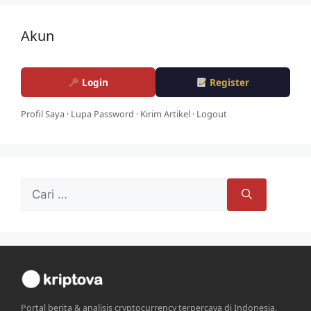
Akun
Login
Register
Profil Saya
·
Lupa Password
·
Kirim Artikel
·
Logout
Cari
untuk:
Portal berita & analisis cryptocurrency terpercaya di Indonesia.