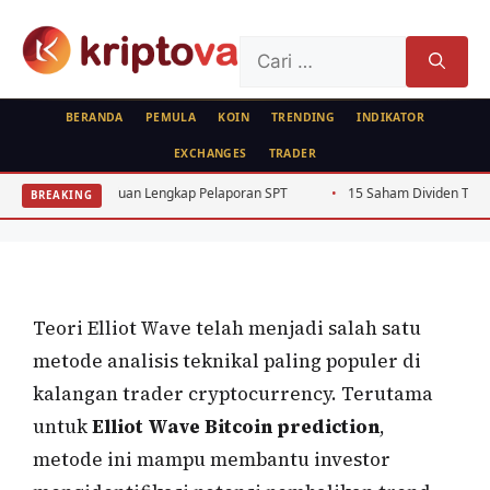
Langsung
ke
Cari
isi
untuk:
BERANDA
PEMULA
KOIN
TRENDING
INDIKATOR
EXCHANGES
TRADER
RUJUKAN
Elliot Wave Bitcoin Prediction: Panduan
n Lengkap Pelaporan SPT
15 Saham Dividen Tinggi BEJ Rutin 4 Tahun B
BREAKING
Deteksi Reversal 2026
Oleh
Kripto Master
25 Juni 2026
Teori Elliot Wave telah menjadi salah satu
metode analisis teknikal paling populer di
kalangan trader cryptocurrency. Terutama
untuk
Elliot Wave Bitcoin prediction
,
metode ini mampu membantu investor