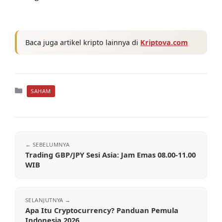
Baca juga artikel kripto lainnya di
Kriptova.com
Kategori
SAHAM
Trading GBP/JPY Sesi Asia: Jam Emas 08.00-11.00
WIB
Apa Itu Cryptocurrency? Panduan Pemula
Indonesia 2026