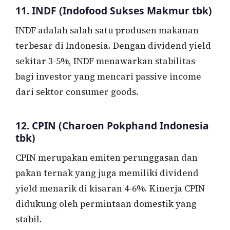
11. INDF (Indofood Sukses Makmur tbk)
INDF adalah salah satu produsen makanan
terbesar di Indonesia. Dengan dividend yield
sekitar 3-5%, INDF menawarkan stabilitas
bagi investor yang mencari passive income
dari sektor consumer goods.
12. CPIN (Charoen Pokphand Indonesia
tbk)
CPIN merupakan emiten perunggasan dan
pakan ternak yang juga memiliki dividend
yield menarik di kisaran 4-6%. Kinerja CPIN
didukung oleh permintaan domestik yang
stabil.