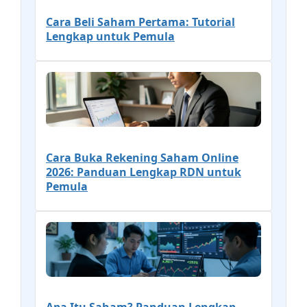
Cara Beli Saham Pertama: Tutorial
Lengkap untuk Pemula
Cara Buka Rekening Saham Online
2026: Panduan Lengkap RDN untuk
Pemula