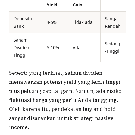
Yield
Gain
Deposito
Sangat
4-5%
Tidak ada
Bank
Rendah
Saham
Sedang
Dividen
5-10%
Ada
-Tinggi
Tinggi
Seperti yang terlihat, saham dividen
menawarkan potensi yield yang lebih tinggi
plus peluang capital gain. Namun, ada risiko
fluktuasi harga yang perlu Anda tanggung.
Oleh karena itu, pendekatan buy and hold
sangat disarankan untuk strategi passive
income.