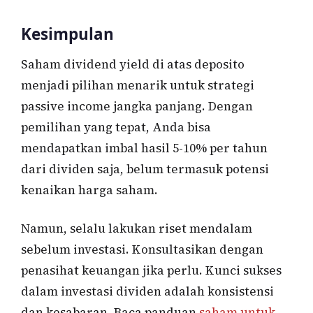
Kesimpulan
Saham dividend yield di atas deposito
menjadi pilihan menarik untuk strategi
passive income jangka panjang. Dengan
pemilihan yang tepat, Anda bisa
mendapatkan imbal hasil 5-10% per tahun
dari dividen saja, belum termasuk potensi
kenaikan harga saham.
Namun, selalu lakukan riset mendalam
sebelum investasi. Konsultasikan dengan
penasihat keuangan jika perlu. Kunci sukses
dalam investasi dividen adalah konsistensi
dan kesabaran. Baca panduan
saham untuk