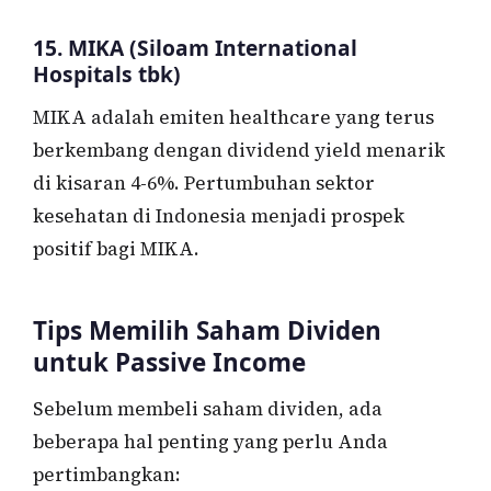
15. MIKA (Siloam International
Hospitals tbk)
MIKA adalah emiten healthcare yang terus
berkembang dengan dividend yield menarik
di kisaran 4-6%. Pertumbuhan sektor
kesehatan di Indonesia menjadi prospek
positif bagi MIKA.
Tips Memilih Saham Dividen
untuk Passive Income
Sebelum membeli saham dividen, ada
beberapa hal penting yang perlu Anda
pertimbangkan: