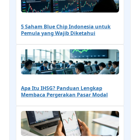
5 Saham Blue Chip Indonesia untuk
Pemula yang Wajib Diketahui
Apa Itu IHSG? Panduan Lengkap
Membaca Pergerakan Pasar Modal