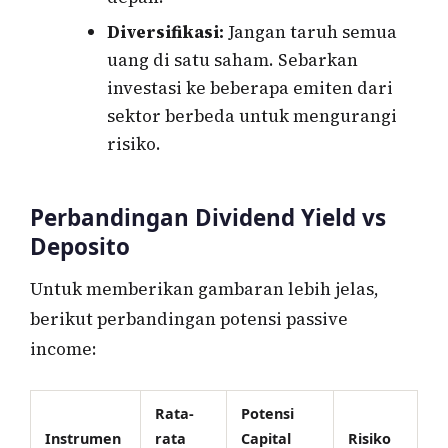
Diversifikasi:
Jangan taruh semua
uang di satu saham. Sebarkan
investasi ke beberapa emiten dari
sektor berbeda untuk mengurangi
risiko.
Perbandingan Dividend Yield vs
Deposito
Untuk memberikan gambaran lebih jelas,
berikut perbandingan potensi passive
income:
Rata-
Potensi
Instrumen
rata
Capital
Risiko