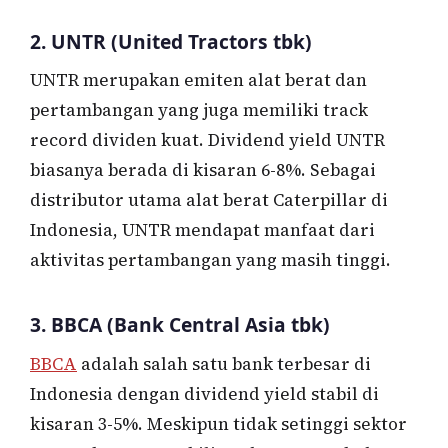
2. UNTR (United Tractors tbk)
UNTR merupakan emiten alat berat dan
pertambangan yang juga memiliki track
record dividen kuat. Dividend yield UNTR
biasanya berada di kisaran 6-8%. Sebagai
distributor utama alat berat Caterpillar di
Indonesia, UNTR mendapat manfaat dari
aktivitas pertambangan yang masih tinggi.
3. BBCA (Bank Central Asia tbk)
BBCA
adalah salah satu bank terbesar di
Indonesia dengan dividend yield stabil di
kisaran 3-5%. Meskipun tidak setinggi sektor