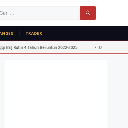
ri
tuk:
ANGES
TRADER
in 4 Tahun Beruntun 2022-2025
USD IDR 2026: Dampak Keb