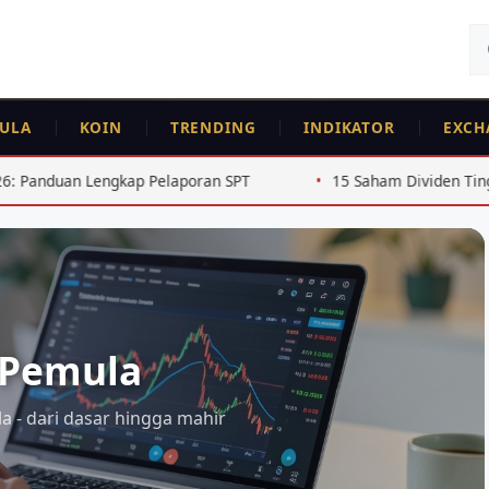
Ca
un
ULA
KOIN
TRENDING
INDIKATOR
EXCH
n Lengkap Pelaporan SPT
15 Saham Dividen Tinggi BEJ Rut
 Pemula
a - dari dasar hingga mahir