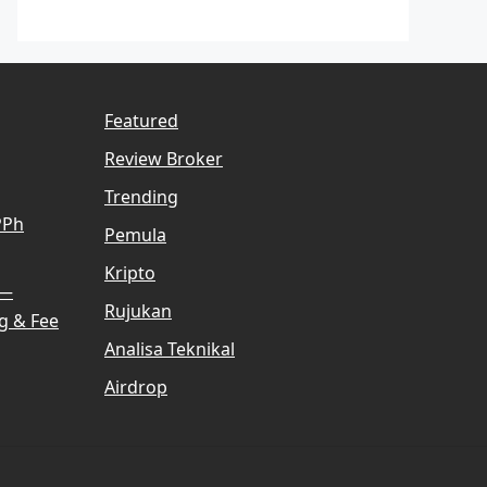
Featured
Review Broker
Trending
PPh
Pemula
Kripto
 —
Rujukan
g & Fee
Analisa Teknikal
Airdrop