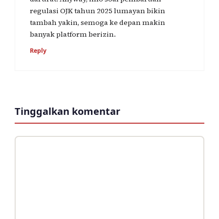
regulasi OJK tahun 2025 lumayan bikin
tambah yakin, semoga ke depan makin
banyak platform berizin.
Reply
Tinggalkan komentar
Komentar
Nama
Surel
Situs
web