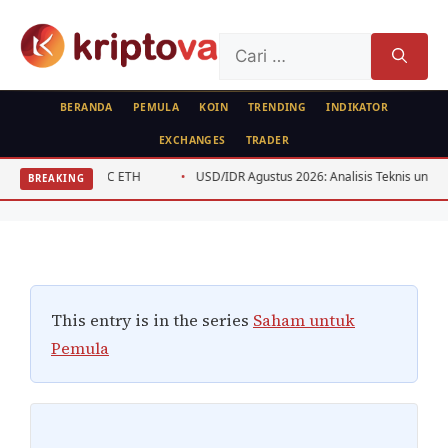
Langsung
ke
Cari
isi
untuk:
BERANDA
PEMULA
KOIN
TRENDING
INDIKATOR
EXCHANGES
TRADER
SAHAM
Cara Investasi Saham Crowdfunding
USD/IDR Agustus 2026: Analisis Teknis untuk Swing Trader
Anal
BREAKING
Indonesia Tahun 2026
Oleh
Kripto Master
9 Juni 2026
This entry is in the series
Saham untuk
Pemula