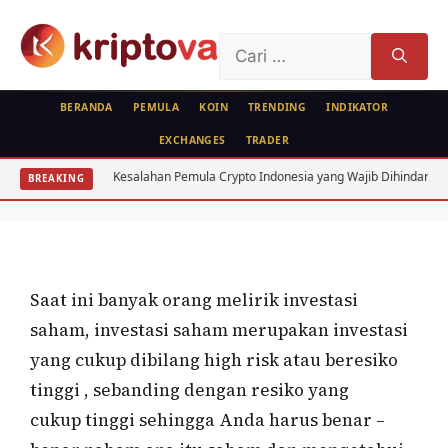
Langsung
ke
Cari
isi
untuk:
BERANDA
PEMULA
KOIN
TRENDING
INDIKATOR
EXCHANGES
TRADER
SAHAM
Kesalahan Pemula Crypto Indonesia yang Wajib Dihindari: 7 Fatal
BREAKING
Resiko Bermain Saham
Oleh
wisnu sukasta
3 Desember 2020
Saat ini banyak orang melirik investasi
saham, investasi saham merupakan investasi
yang cukup dibilang high risk atau beresiko
tinggi , sebanding dengan resiko yang
cukup tinggi
sehingga Anda harus benar –