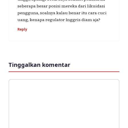
seberapa besar posisi mereka dari likuidasi
pengguna, soalnya kalau benar itu cara cuci
uang, kenapa regulator Inggris diam aja?
Reply
Tinggalkan komentar
Komentar
Nama
Surel
Situs
web