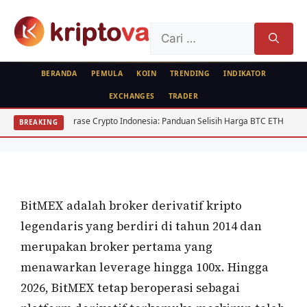
Langsung
ke
Cari
isi
untuk:
BERANDA
PEMULA
KOIN
TRENDING
INDIKATOR
EXCHANGES
TRADER
REVIEW BROKER
Arbitrase Crypto Indonesia: Panduan Selisih Harga BTC ETH
USD/ID
BREAKING
BitMEX, Tawarkan Leverage 100x
Oleh
Mini Bullish
23 Maret 2020
BitMEX adalah broker derivatif kripto
legendaris yang berdiri di tahun 2014 dan
merupakan broker pertama yang
menawarkan leverage hingga 100x. Hingga
2026, BitMEX tetap beroperasi sebagai