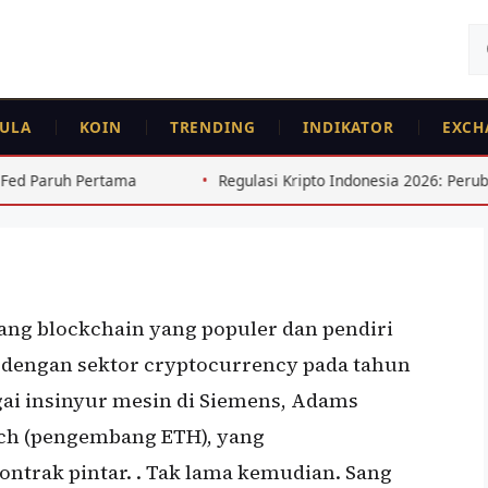
Ca
un
ULA
KOIN
TRENDING
INDIKATOR
EXCH
iri Uniswap
Regulasi Kripto Indonesia 2026: Perubahan Penting untuk T
ng blockchain yang populer dan pendiri
 dengan sektor cryptocurrency pada tahun
agai insinyur mesin di Siemens, Adams
ch (pengembang ETH), yang
trak pintar. . Tak lama kemudian. Sang