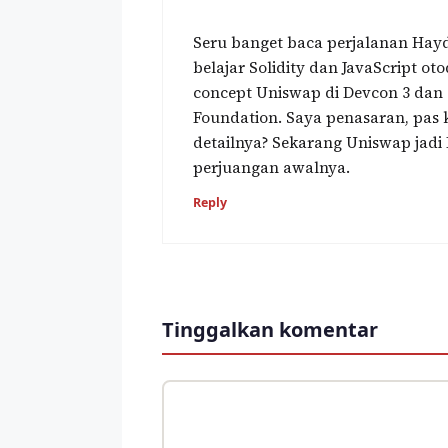
Seru banget baca perjalanan Hay
belajar Solidity dan JavaScript ot
concept Uniswap di Devcon 3 dan 
Foundation. Saya penasaran, pas k
detailnya? Sekarang Uniswap jadi 
perjuangan awalnya.
Reply
Tinggalkan komentar
Komentar
Nama
Surel
Situs
web