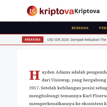
Langsung
ke
Kriptova
isi
BERANDA
PEM
PROFILE
Hayden Adams, Pend
USD IDR 2026: Dampak Kebijakan The Fed Paruh Pertama
BREAKING
Oleh
wisnu sukasta
14 Desember 2021
H
ayden Adams adalah pengemba
dari Uniswap, yang bergabung
2017. Setelah kehilangan posisi seb
menghubungi temannya Karl Floers
memperkenalkannya ke ekosistem kon