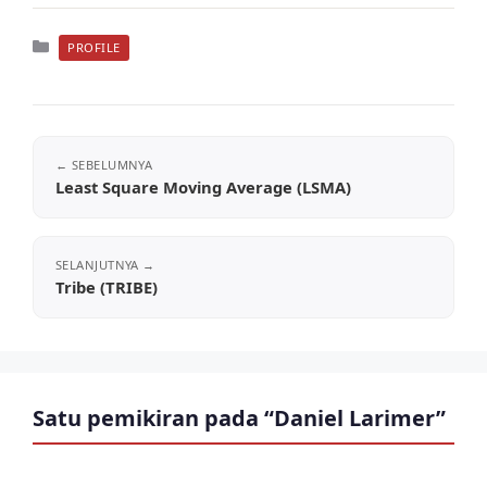
Kategori
PROFILE
Least Square Moving Average (LSMA)
Tribe (TRIBE)
Satu pemikiran pada “Daniel Larimer”