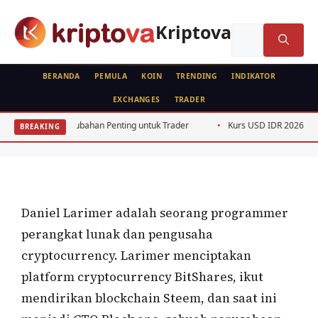
Langsung
ke
Kriptova
Cari
isi
untuk:
BERANDA
PEMULA
KOIN
TRENDING
INDIKATOR
EXCHANGES
TRADER
PROFILE
026: Perubahan Penting untuk Trader
Kurs USD IDR 2026: 5 Faktor Peng
BREAKING
Daniel Larimer
Oleh
wisnu sukasta
22 April 2022
Daniel Larimer adalah seorang programmer
perangkat lunak dan pengusaha
cryptocurrency. Larimer menciptakan
platform cryptocurrency BitShares, ikut
mendirikan blockchain Steem, dan saat ini