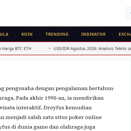
Ca
un
ULA
KOIN
TRENDING
INDIKATOR
EXCH
USD/IDR Agustus 2026: Analisis Teknis untuk Swing Trader
ang pengusaha dengan pengalaman bertahun-
hraga. Pada akhir 1990-an, ia mendirikan
isata interaktif. Dreyfus kemudian
menjadi salah satu situs poker online
yfus di dunia game dan olahraga juga