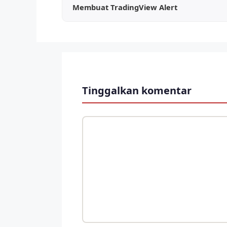
Membuat TradingView Alert
Tinggalkan komentar
Komentar
Nama
Surel
Situs
web