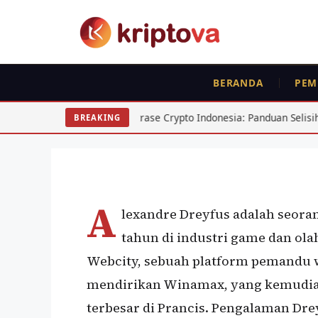
Langsung
ke
isi
BERANDA
PEM
PROFILE
Alexandre Dreyfus
Arbitrase Crypto Indonesia: Panduan Selisih Harga BTC ETH
BREAKING
Oleh
wisnu sukasta
16 Agustus 2022
A
lexandre Dreyfus adalah seor
tahun di industri game dan ola
Webcity, sebuah platform pemandu w
mendirikan Winamax, yang kemudian 
terbesar di Prancis. Pengalaman Dre