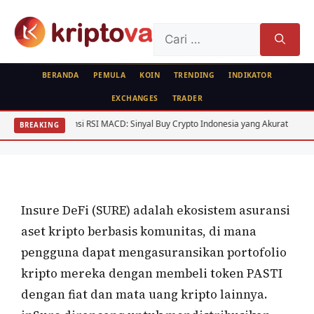
Langsung
ke
Cari
isi
untuk:
BERANDA
PEMULA
KOIN
TRENDING
INDIKATOR
EXCHANGES
TRADER
KOIN
Konvergensi RSI MACD: Sinyal Buy Crypto Indonesia yang Akurat
Regul
BREAKING
Insure DeFi (SURE)
Oleh
wisnu sukasta
16 Agustus 2022
Insure DeFi (SURE) adalah ekosistem asuransi
aset kripto berbasis komunitas, di mana
pengguna dapat mengasuransikan portofolio
kripto mereka dengan membeli token PASTI
dengan fiat dan mata uang kripto lainnya.