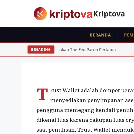
Langsung
ke
Kriptova
isi
BERANDA
PEM
FEATURED
WALLET
KRIPTO
Trust Wallet
pak Kebijakan The Fed Paruh Pertama
Regulasi Kripto In
BREAKING
Oleh
wisnu sukasta
12 Januari 2022
T
rust Wallet adalah dompet pera
menyediakan penyimpanan aset 
pengguna memegang kendali penuh a
dikenal luas karena cakupan luas cr
saat penulisan, Trust Wallet menduk