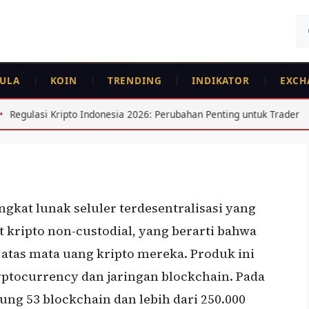
Ca
un
ULA
KOIN
TRENDING
INDIKATOR
EXCH
donesia 2026: Perubahan Penting untuk Trader
Kurs USD I
ngkat lunak seluler terdesentralisasi yang
kripto non-custodial, yang berarti bahwa
tas mata uang kripto mereka. Produk ini
yptocurrency dan jaringan blockchain. Pada
ung 53 blockchain dan lebih dari 250.000