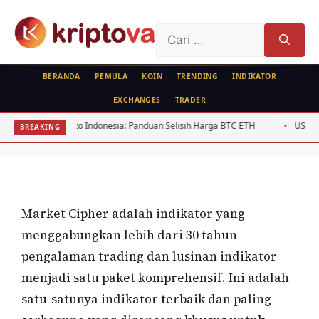
Langsung
ke
Cari
isi
untuk:
BERANDA
PEMULA
KOIN
TRENDING
INDIKATOR
EXCHANGES
TRADER
KRIPTO
ISTILAH
se Crypto Indonesia: Panduan Selisih Harga BTC ETH
USD/IDR Agustus 2
BREAKING
Market Cipher
Oleh
wisnu sukasta
2 Juli 2021
Market Cipher adalah indikator yang
menggabungkan lebih dari 30 tahun
pengalaman trading dan lusinan indikator
menjadi satu paket komprehensif. Ini adalah
satu-satunya indikator terbaik dan paling