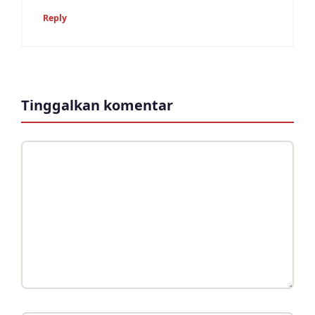
Reply
Tinggalkan komentar
Komentar
Nama
Surel
Situs
web