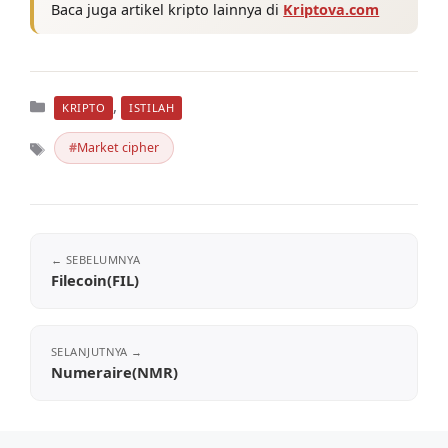
Baca juga artikel kripto lainnya di
Kriptova.com
Kategori
,
KRIPTO
ISTILAH
Market cipher
Tag
Filecoin(FIL)
Numeraire(NMR)