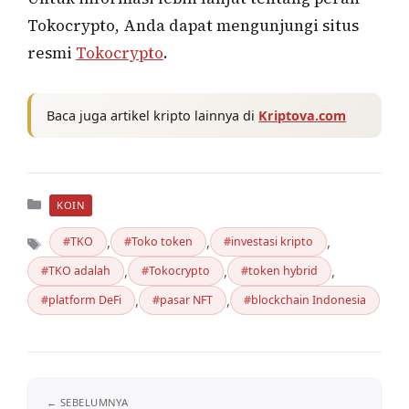
Tokocrypto, Anda dapat mengunjungi situs
resmi
Tokocrypto
.
Baca juga artikel kripto lainnya di
Kriptova.com
Kategori
KOIN
,
,
,
TKO
Toko token
investasi kripto
,
,
,
TKO adalah
Tokocrypto
token hybrid
Tag
,
,
platform DeFi
pasar NFT
blockchain Indonesia