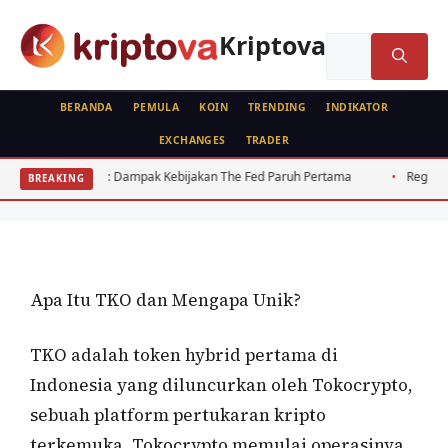
Langsung
ke
Kriptova
Cari
isi
untuk:
BERANDA
PEMULA
KOIN
TRENDING
INDIKATOR
EXCHANGES
TRADER
KOIN
2026: Dampak Kebijakan The Fed Paruh Pertama
Regulasi Kripto Indon
BREAKING
Tokocrypto (TKO)
Oleh
wisnu sukasta
16 Juli 2021
Apa Itu TKO dan Mengapa Unik?
TKO adalah token hybrid pertama di
Indonesia yang diluncurkan oleh Tokocrypto,
sebuah platform pertukaran kripto
terkemuka. Tokocrypto memulai operasinya