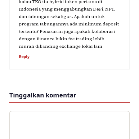
kalau TKO itu hybrid token pertama di
Indonesia yang menggabungkan DeFi, NFT,
dan tabungan sekaligus. Apakah untuk
program tabungannya ada minimum deposit
tertentu? Penasaran juga apakah kolaborasi
dengan Binance bikin fee trading lebih
murah dibanding exchange lokal lain.
Reply
Tinggalkan komentar
Komentar
Nama
Surel
Situs
web