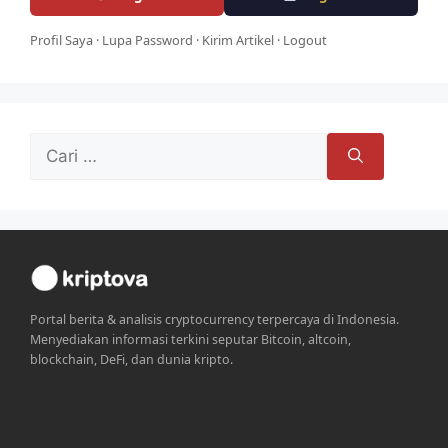
Profil Saya
·
Lupa Password
·
Kirim Artikel
·
Logout
Cari
untuk:
Portal berita & analisis cryptocurrency terpercaya di Indonesia.
Menyediakan informasi terkini seputar Bitcoin, altcoin,
blockchain, DeFi, dan dunia kripto.