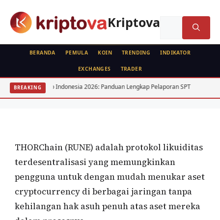
Langsung
ke
Kriptova
Cari
isi
untuk:
BERANDA
PEMULA
KOIN
TRENDING
INDIKATOR
EXCHANGES
TRADER
KOIN
jak Kripto Indonesia 2026: Panduan Lengkap Pelaporan SPT
15 Saham D
BREAKING
THORChain (RUNE)
Oleh
wisnu sukasta
2 November 2021
THORChain (RUNE) adalah protokol likuiditas
terdesentralisasi yang memungkinkan
pengguna untuk dengan mudah menukar aset
cryptocurrency di berbagai jaringan tanpa
kehilangan hak asuh penuh atas aset mereka