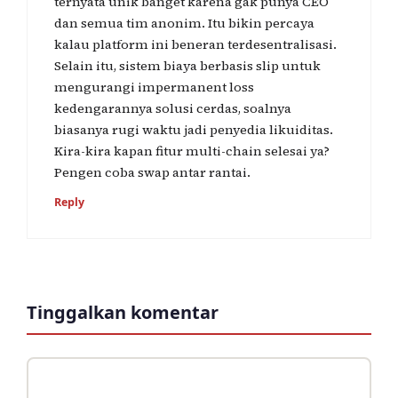
ternyata unik banget karena gak punya CEO
dan semua tim anonim. Itu bikin percaya
kalau platform ini beneran terdesentralisasi.
Selain itu, sistem biaya berbasis slip untuk
mengurangi impermanent loss
kedengarannya solusi cerdas, soalnya
biasanya rugi waktu jadi penyedia likuiditas.
Kira-kira kapan fitur multi-chain selesai ya?
Pengen coba swap antar rantai.
Reply
Tinggalkan komentar
Komentar
Nama
Surel
Situs
web