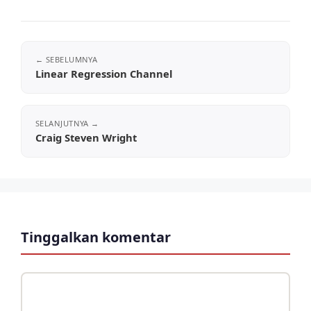
Linear Regression Channel
Craig Steven Wright
Tinggalkan komentar
Komentar
Nama
Surel
Situs
web