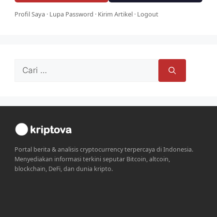
Profil Saya
·
Lupa Password
·
Kirim Artikel
·
Logout
Cari
untuk:
Portal berita & analisis cryptocurrency terpercaya di Indonesia.
Menyediakan informasi terkini seputar Bitcoin, altcoin,
blockchain, DeFi, dan dunia kripto.