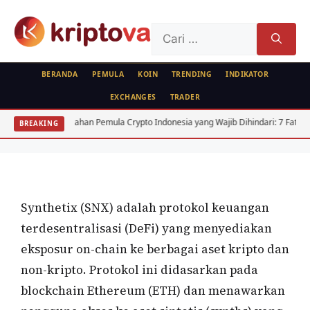
Langsung
ke
Cari
isi
untuk:
BERANDA
PEMULA
KOIN
TRENDING
INDIKATOR
EXCHANGES
TRADER
KOIN
Kesalahan Pemula Crypto Indonesia yang Wajib Dihindari: 7 Fatal
A
BREAKING
Synthetix (SNX)
Oleh
wisnu sukasta
12 Mei 2022
Synthetix (SNX) adalah protokol keuangan
terdesentralisasi (DeFi) yang menyediakan
eksposur on-chain ke berbagai aset kripto dan
non-kripto. Protokol ini didasarkan pada
blockchain Ethereum (ETH) dan menawarkan