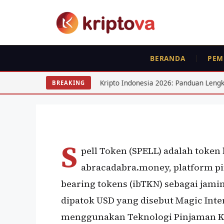
Langsung
ke
isi
BERANDA
PEM
KOIN
Spell (SPELL)
Pajak Kripto Indonesia 2026: Panduan Lengkap Pelaporan SPT
BREAKING
Oleh
wisnu sukasta
2 Juli 2022
S
pell Token (SPELL) adalah token
abracadabra.money, platform p
bearing tokens (ibTKN) sebagai jam
dipatok USD yang disebut Magic Int
menggunakan Teknologi Pinjaman Kas