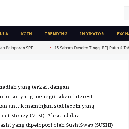
Ca
un
ULA
KOIN
TRENDING
INDIKATOR
EXCH
15 Saham Dividen Tinggi BEJ Rutin 4 Tahun Beruntun 2022
 hadiah yang terkait dengan
injaman yang menggunakan interest-
inan untuk meminjam stablecoin yang
ernet Money (MIM). Abracadabra
hi yang dipelopori oleh SushiSwap (SUSHI)