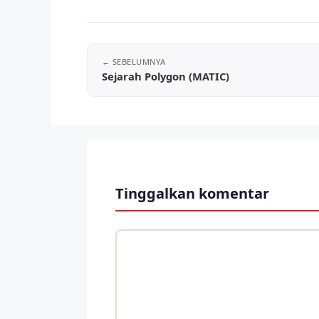
Sejarah Polygon (MATIC)
Tinggalkan komentar
Komentar
Nama
Surel
Situs
web