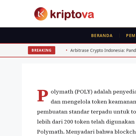
Langsung
ke
isi
BERANDA
PEM
KOIN
Polymath (POLY)
 Fatal
Arbitrase Crypto Indonesia: Panduan Selisih Harga
BREAKING
Oleh
wisnu sukasta
16 Maret 2022
P
olymath (POLY) adalah penyedi
dan mengelola token keamanan
pembuatan standar terpadu untuk t
lebih dari 200 token telah digunak
Polymath. Menyadari bahwa blockch