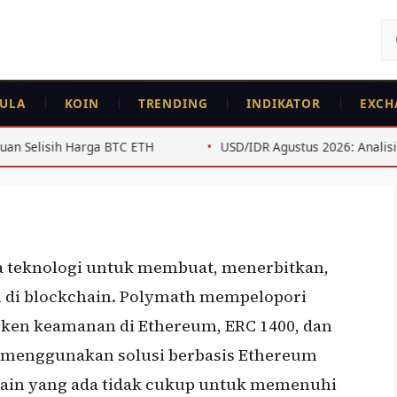
Ca
un
ULA
KOIN
TRENDING
INDIKATOR
EXCH
 BTC ETH
USD/IDR Agustus 2026: Analisis Teknis untuk Swi
a teknologi untuk membuat, menerbitkan,
 di blockchain. Polymath mempelopori
oken keamanan di Ethereum, ERC 1400, dan
an menggunakan solusi berbasis Ethereum
ain yang ada tidak cukup untuk memenuhi