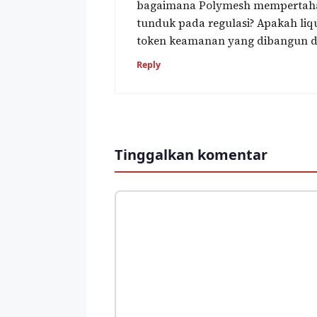
bagaimana Polymesh mempertahank
tunduk pada regulasi? Apakah liq
token keamanan yang dibangun di
Reply
Tinggalkan komentar
Komentar
Nama
Surel
Situs
web