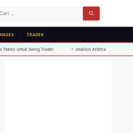
ri
tuk:
ANGES
TRADER
ng Trader
Analisis Arbitrase Bitcoin Exchange Indonesia 