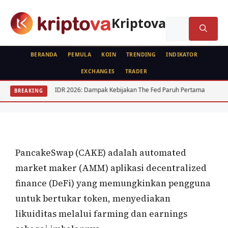
Langsung
ke
Kriptova
Cari
isi
untuk:
BERANDA
PEMULA
KOIN
TRENDING
INDIKATOR
EXCHANGES
TRADER
KOIN
USD IDR 2026: Dampak Kebijakan The Fed Paruh Pertama
Regulasi K
BREAKING
PancakeSwap (CAKE)
Oleh
wisnu sukasta
9 Februari 2022
PancakeSwap (CAKE) adalah automated
market maker (AMM) aplikasi decentralized
finance (DeFi) yang memungkinkan pengguna
untuk bertukar token, menyediakan
likuiditas melalui farming dan earnings