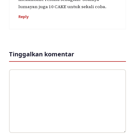
lumayan juga 10 CAKE untuk sekali coba.
Reply
Tinggalkan komentar
Komentar
Nama
Surel
Situs
web