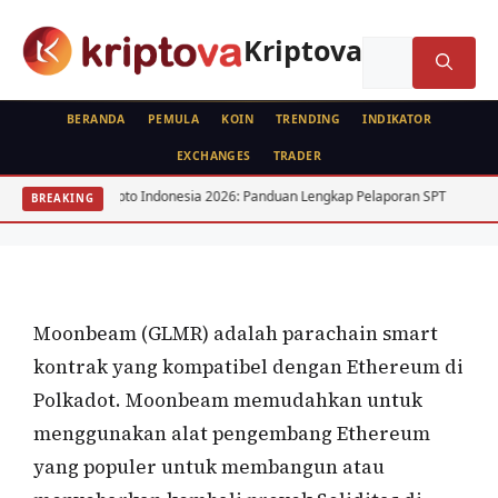
Langsung
ke
Kriptova
Cari
isi
untuk:
BERANDA
PEMULA
KOIN
TRENDING
INDIKATOR
EXCHANGES
TRADER
KOIN
ajak Kripto Indonesia 2026: Panduan Lengkap Pelaporan SPT
15 Saham 
BREAKING
Moonbeam (GLMR)
Oleh
wisnu sukasta
7 Maret 2022
Moonbeam (GLMR) adalah parachain smart
kontrak yang kompatibel dengan Ethereum di
Polkadot. Moonbeam memudahkan untuk
menggunakan alat pengembang Ethereum
yang populer untuk membangun atau