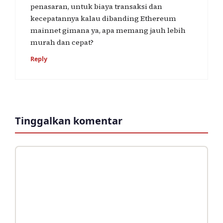
penasaran, untuk biaya transaksi dan
kecepatannya kalau dibanding Ethereum
mainnet gimana ya, apa memang jauh lebih
murah dan cepat?
Reply
Tinggalkan komentar
Komentar
Nama
Surel
Situs
web