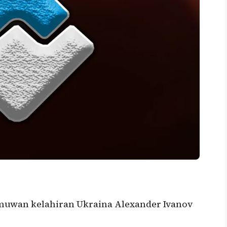
lmuwan kelahiran Ukraina Alexander Ivanov