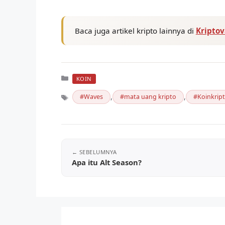
Baca juga artikel kripto lainnya di
Kripto
Kategori
KOIN
,
,
Waves
mata uang kripto
Koinkrip
Tag
Apa itu Alt Season?