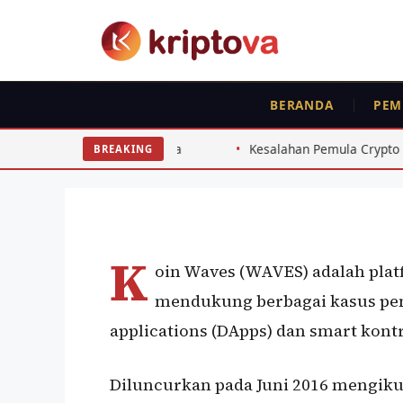
Langsung
ke
isi
BERANDA
PEM
KOIN
Waves (WAVES)
 Indonesia
Kesalahan Pemula Crypto Indonesia yang Wajib D
BREAKING
Oleh
wisnu sukasta
4 Agustus 2021
K
oin Waves (WAVES) adalah pla
mendukung berbagai kasus pe
applications (DApps) dan smart kont
Diluncurkan pada Juni 2016 mengikut