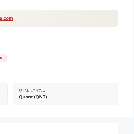
va.com
to
Quant (QNT)