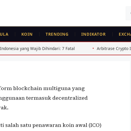
Ca
un
ULA
KOIN
TRENDING
INDIKATOR
EXCH
ihindari: 7 Fatal
Arbitrase Crypto Indonesia: Panduan S
tform blockchain multiguna yang
nggunaan termasuk decentralized
rak.
i salah satu penawaran koin awal (ICO)