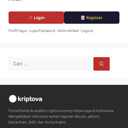
Login
Register
Profil Saya
·
Lupa Password
·
Kirim Artikel
·
Logout
Cari
untuk:
Portal berita & analisis cryptocurrency terpercaya di Indonesia.
Menyediakan informasi terkini seputar Bitcoin, altcoin,
blockchain, DeFi, dan dunia kripto.