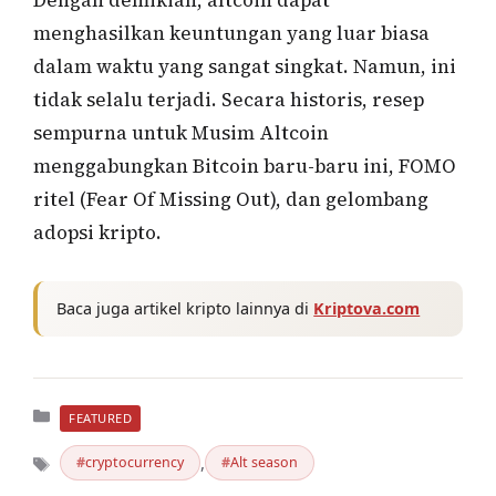
Dengan demikian, altcoin dapat
menghasilkan keuntungan yang luar biasa
dalam waktu yang sangat singkat. Namun, ini
tidak selalu terjadi. Secara historis, resep
sempurna untuk Musim Altcoin
menggabungkan Bitcoin baru-baru ini, FOMO
ritel (Fear Of Missing Out), dan gelombang
adopsi kripto.
Baca juga artikel kripto lainnya di
Kriptova.com
Kategori
FEATURED
,
cryptocurrency
Alt season
Tag