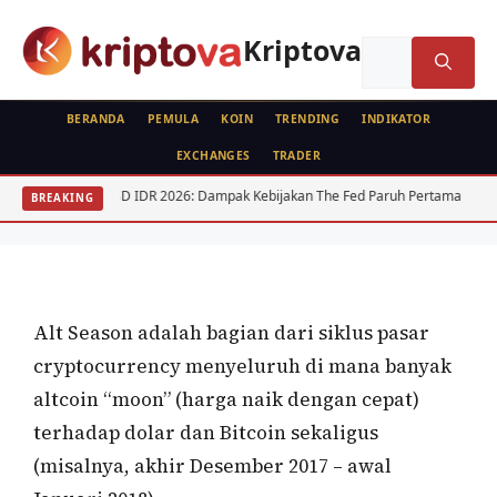
Langsung
ke
Kriptova
Cari
isi
untuk:
BERANDA
PEMULA
KOIN
TRENDING
INDIKATOR
EXCHANGES
TRADER
FEATURED
USD IDR 2026: Dampak Kebijakan The Fed Paruh Pertama
Regulas
BREAKING
Apa itu Alt Season?
Oleh
wisnu sukasta
3 Agustus 2021
Alt Season adalah bagian dari siklus pasar
cryptocurrency menyeluruh di mana banyak
altcoin “moon” (harga naik dengan cepat)
terhadap dolar dan Bitcoin sekaligus
(misalnya, akhir Desember 2017 – awal