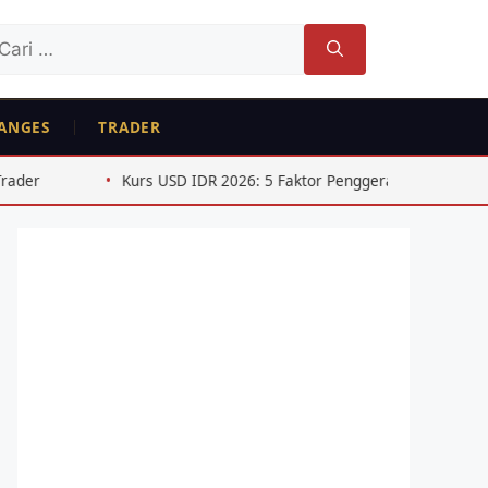
ri
tuk:
ANGES
TRADER
rs USD IDR 2026: 5 Faktor Penggerak Pelemahan Rupiah
H