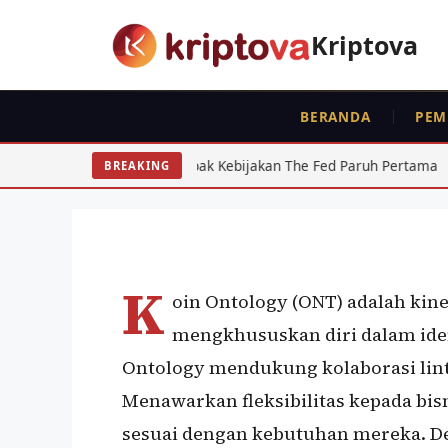
Langsung
ke
Kriptova
isi
BERANDA
PEM
KOIN
Ontology(ONT)
026: Dampak Kebijakan The Fed Paruh Pertama
Regulasi 
BREAKING
Oleh
wisnu sukasta
9 Juli 2021
K
oin Ontology (ONT) adalah kine
mengkhususkan diri dalam ident
Ontology mendukung kolaborasi lintas
Menawarkan fleksibilitas kepada bi
sesuai dengan kebutuhan mereka. De