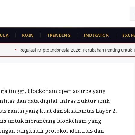
Ca
un
ULA
KOIN
TRENDING
INDIKATOR
EXCH
Kripto Indonesia 2026: Perubahan Penting untuk Trader
Ku
rja tinggi, blockchain open source yang
itas dan data digital. Infrastruktur unik
 rantai yang kuat dan skalabilitas Layer 2.
snis untuk merancang blockchain yang
ngan rangkaian protokol identitas dan