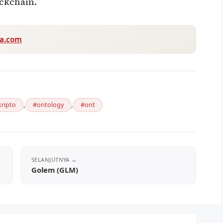
ckchain.
va.com
,
,
ripto
ontology
ont
Golem (GLM)