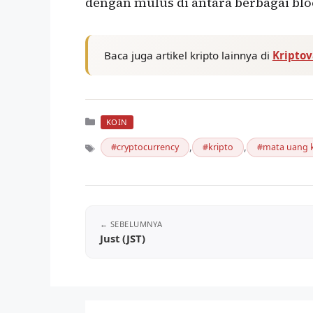
dengan mulus di antara berbagai blo
Baca juga artikel kripto lainnya di
Kripto
Kategori
KOIN
,
,
cryptocurrency
kripto
mata uang k
Tag
Just (JST)