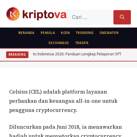
Langsung
ke
Cari
isi
untuk:
BERANDA
PEMULA
KOIN
TRENDING
INDIKATOR
EXCHANGES
TRADER
KOIN
Pajak Kripto Indonesia 2026: Panduan Lengkap Pelaporan SPT
15 Saha
BREAKING
Celsius (CEL)
Oleh
wisnu sukasta
16 Agustus 2021
Celsius (CEL) adalah platform layanan
perbankan dan keuangan all-in-one untuk
pengguna cryptocurrency.
Diluncurkan pada Juni 2018, ia menawarkan
hadiah untuk menyetorkan cryptocurrency,