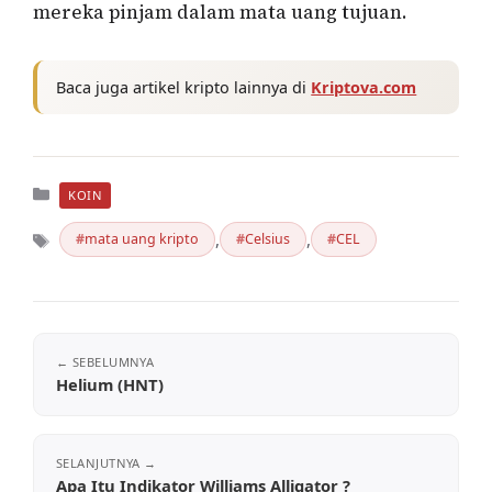
mereka pinjam dalam mata uang tujuan.
Baca juga artikel kripto lainnya di
Kriptova.com
Kategori
KOIN
,
,
mata uang kripto
Celsius
CEL
Tag
Helium (HNT)
Apa Itu Indikator Williams Alligator ?