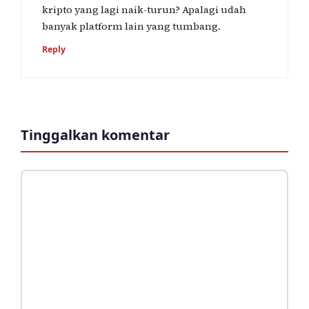
kripto yang lagi naik-turun? Apalagi udah
banyak platform lain yang tumbang.
Reply
Tinggalkan komentar
Komentar
Nama
Surel
Situs
web