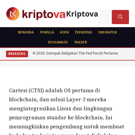
Langsung
ke
Kriptova
Cari
isi
untuk:
BERANDA
PEMULA
KOIN
TRENDING
INDIKATOR
EXCHANGES
TRADER
KOIN
USD IDR 2026: Dampak Kebijakan The Fed Paruh Pertama
Regulasi Kr
BREAKING
Cartesi (CTSI)
Oleh
wisnu sukasta
31 Desember 2021
Cartesi (CTSI) adalah OS pertama di
blockchain, dan solusi Layer-2 mereka
mengintegrasikan Linux dan lingkungan
pemrograman standar ke blockchain. Ini
memungkinkan pengembang untuk membuat