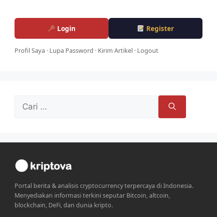
Login
Register
Profil Saya
·
Lupa Password
·
Kirim Artikel
·
Logout
Cari
untuk:
Portal berita & analisis cryptocurrency terpercaya di Indonesia.
Menyediakan informasi terkini seputar Bitcoin, altcoin,
blockchain, DeFi, dan dunia kripto.