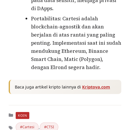
pada data sensitif, menjaga privasi
di DApps.
Portabilitas: Cartesi adalah
blockchain-agnostik dan akan
berjalan di atas rantai yang paling
penting. Implementasi saat ini sudah
mendukung Ethereum, Binance
Smart Chain, Matic (Polygon),
dengan Elrond segera hadir.
Baca juga artikel kripto lainnya di
Kriptova.com
Kategori
KOIN
,
Cartesi
CTSI
Tag