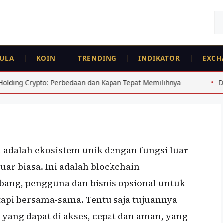
Ca
un
ULA
KOIN
TRENDING
INDIKATOR
EXCH
daan dan Kapan Tepat Memilihnya
Dampak Kenaikan Suku 
k
adalah ekosistem unik dengan fungsi luar
uar biasa. Ini adalah blockchain
ang, pengguna dan bisnis opsional untuk
tapi bersama-sama. Tentu saja tujuannya
yang dapat di akses, cepat dan aman, yang