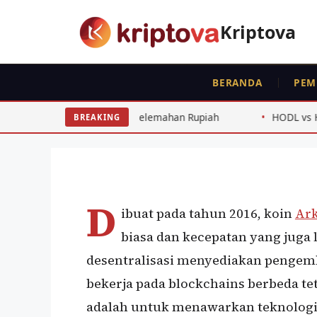
Langsung
ke
Kriptova
isi
BERANDA
PEM
KOIN
Ark
nggerak Pelemahan Rupiah
HODL vs Holding Crypto: Perbe
BREAKING
Oleh
wisnu sukasta
30 April 2020
D
ibuat pada tahun 2016, koin
Ar
biasa dan kecepatan yang juga l
desentralisasi menyediakan pengemb
bekerja pada blockchains berbeda te
adalah untuk menawarkan teknologi 