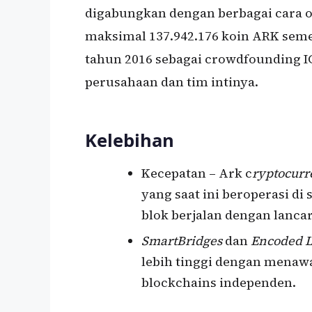
digabungkan dengan berbagai cara ol
maksimal 137.942.176 koin ARK semen
tahun 2016 sebagai crowdfounding IC
perusahaan dan tim intinya.
Kelebihan
Kecepatan – Ark c
ryptocurr
yang saat ini beroperasi di
blok berjalan dengan lancar
SmartBridges
dan
Encoded L
lebih tinggi dengan men
blockchains independen.