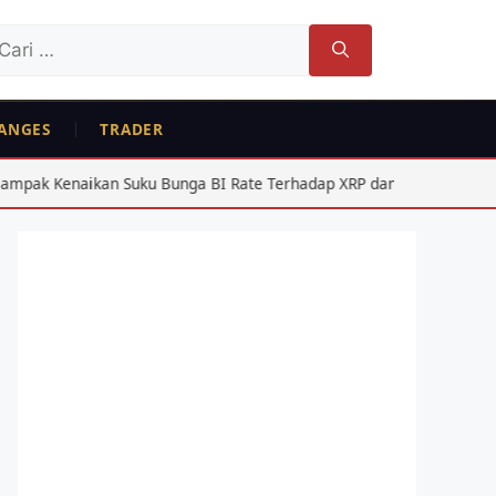
ri
tuk:
ANGES
TRADER
Bunga BI Rate Terhadap XRP dan Solana
Second Wallet Air