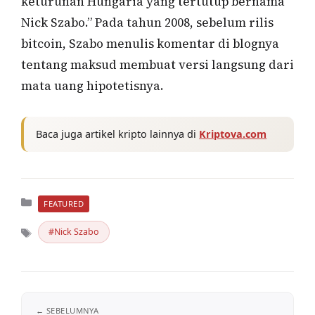
keturunan Hungaria yang tertutup bernama
Nick Szabo.” Pada tahun 2008, sebelum rilis
bitcoin, Szabo menulis komentar di blognya
tentang maksud membuat versi langsung dari
mata uang hipotetisnya.
Baca juga artikel kripto lainnya di
Kriptova.com
Kategori
FEATURED
Nick Szabo
Tag