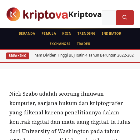
Langsung
ke
Kriptova
Cari
isi
untuk:
BERANDA
PEMULA
KOIN
TRENDING
INDIKATOR
EXCHANGES
TRADER
FEATURED
15 Saham Dividen Tinggi BEJ Rutin 4 Tahun Beruntun 2022-2025
BREAKING
Nick Szabo
Oleh
wisnu sukasta
30 Mei 2022
Nick Szabo adalah seorang ilmuwan
komputer, sarjana hukum dan kriptografer
yang dikenal karena penelitiannya dalam
kontrak digital dan mata uang digital. Ia lulus
dari University of Washington pada tahun