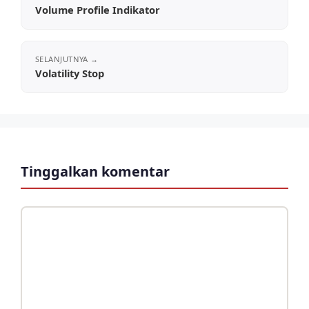
Volume Profile Indikator
Volatility Stop
Tinggalkan komentar
Komentar
Nama
Surel
Situs
web