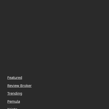
Featured
Review Broker
Trending
Pemula