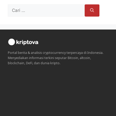
Cari
untuk:
Portal berita & analisis cryptocurrency terpercaya di Indonesia.
Menyediakan informasi terkini seputar Bitcoin, altcoin,
blockchain, DeFi, dan dunia kripto.