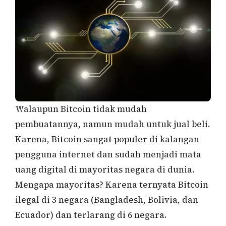
Walaupun Bitcoin tidak mudah
pembuatannya, namun mudah untuk jual beli.
Karena, Bitcoin sangat populer di kalangan
pengguna internet dan sudah menjadi mata
uang digital di mayoritas negara di dunia.
Mengapa mayoritas? Karena ternyata Bitcoin
ilegal di 3 negara (Bangladesh, Bolivia, dan
Ecuador) dan terlarang di 6 negara.