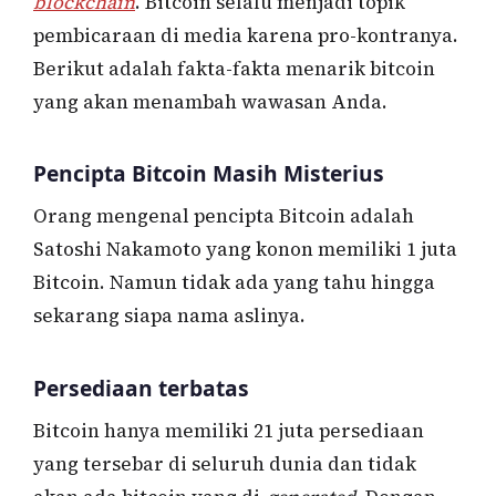
blockchain
. Bitcoin selalu menjadi topik
pembicaraan di media karena pro-kontranya.
Berikut adalah fakta-fakta menarik bitcoin
yang akan menambah wawasan Anda.
P
encipta Bitcoin Masih Misterius
Orang mengenal pencipta Bitcoin adalah
Satoshi Nakamoto yang konon memiliki 1 juta
Bitcoin. Namun tidak ada yang tahu hingga
sekarang siapa nama aslinya.
Persediaan terbatas
Bitcoin hanya memiliki 21 juta persediaan
yang tersebar di seluruh dunia dan tidak