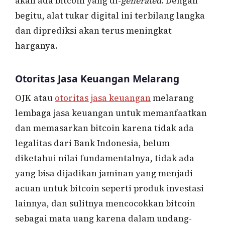
akan ada bitcoin yang di-
generated
. Dengan
begitu, alat tukar digital ini terbilang langka
dan diprediksi akan terus meningkat
harganya.
Otoritas Jasa Keuangan
Melarang
OJK atau
otoritas jasa keuangan
melarang
lembaga jasa keuangan untuk memanfaatkan
dan memasarkan bitcoin karena tidak ada
legalitas dari Bank Indonesia, belum
diketahui nilai fundamentalnya, tidak ada
yang bisa dijadikan jaminan yang menjadi
acuan untuk bitcoin seperti produk investasi
lainnya, dan sulitnya mencocokkan bitcoin
sebagai mata uang karena dalam undang-