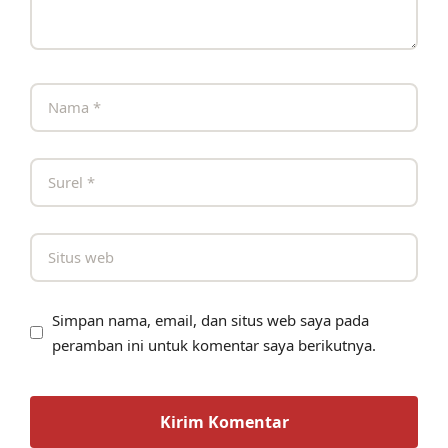
Simpan nama, email, dan situs web saya pada
peramban ini untuk komentar saya berikutnya.