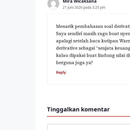
Mira Wicaksana
21 Juni 2026 pada 3:25 pm
Menarik pembahasan soal derivati
Saya sendiri masih ragu buat nyem
apalagi setelah baca kutipan Warre
derivative sebagai “senjata keuang
kalau dipakai buat lindung nilai d
berguna juga ya?
Reply
Tinggalkan komentar
Komentar
Nama
Surel
Situs