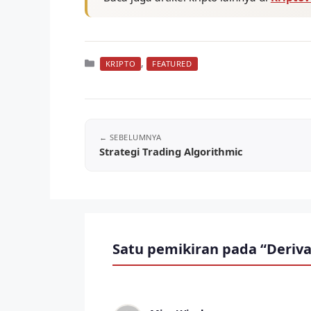
Kategori
,
KRIPTO
FEATURED
Strategi Trading Algorithmic
Satu pemikiran pada “Deriva