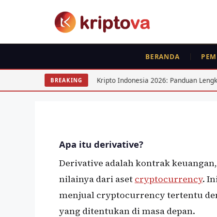
Langsung
ke
isi
BERANDA
PEM
KRIPTO
FEATURED
Derivative Di Crypto
Pajak Kripto Indonesia 2026: Panduan Lengkap Pelaporan SPT
BREAKING
Oleh
wisnu sukasta
23 Oktober 2020
Apa itu derivative?
Derivative adalah kontrak keuangan
nilainya dari aset
cryptocurrency
. I
menjual cryptocurrency tertentu de
yang ditentukan di masa depan.