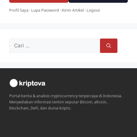
Profil Saya
·
Lupa Password
·
Kirim Artikel
·
Logout
Cari
untuk:
Portal berita & analisis cryptocurrency terpercaya di Indonesia.
Menyediakan informasi terkini seputar Bitcoin, altcoin,
blockchain, DeFi, dan dunia kripto.