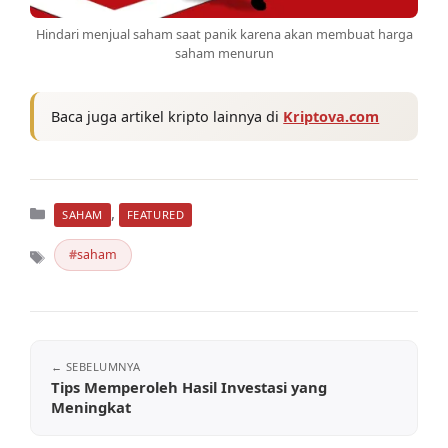
Hindari menjual saham saat panik karena akan membuat harga
saham menurun
Baca juga artikel kripto lainnya di
Kriptova.com
Kategori
,
SAHAM
FEATURED
saham
Tag
Tips Memperoleh Hasil Investasi yang
Meningkat