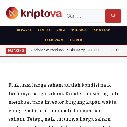
Langsung
ke
Cari
isi
untuk:
BERANDA
PEMULA
KOIN
TRENDING
INDIKATOR
EXCHANGES
TRADER
SAHAM
FEATURED
Hal-Hal Yang Menyebabkan Fluktuasi
se Crypto Indonesia: Panduan Selisih Harga BTC ETH
USD/IDR Agustus 2
BREAKING
Harga Saham
Oleh
Bela Citra
24 September 2020
Fluktuasi harga saham adalah kondisi naik
turunnya harga saham. Kondisi ini sering kali
membuat para investor bingung kapan waktu
yang tepat untuk membeli dan menjual
saham. Tetapi, naik turunnya harga saham