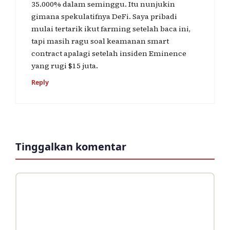
35.000% dalam seminggu. Itu nunjukin
gimana spekulatifnya DeFi. Saya pribadi
mulai tertarik ikut farming setelah baca ini,
tapi masih ragu soal keamanan smart
contract apalagi setelah insiden Eminence
yang rugi $15 juta.
Reply
Tinggalkan komentar
Komentar
Nama
Surel
Situs
web