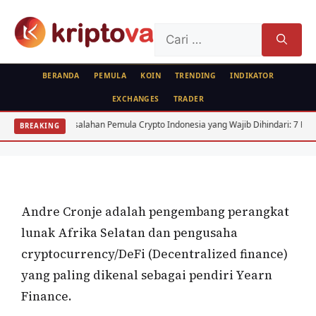
Langsung
ke
Cari
isi
untuk:
BERANDA
PEMULA
KOIN
TRENDING
INDIKATOR
EXCHANGES
TRADER
FEATURED
PROFILE
Kesalahan Pemula Crypto Indonesia yang Wajib Dihindari: 7 Fatal
A
BREAKING
Andre Cronje
Oleh
wisnu sukasta
24 Maret 2022
Andre Cronje adalah pengembang perangkat
lunak Afrika Selatan dan pengusaha
cryptocurrency/DeFi (Decentralized finance)
yang paling dikenal sebagai pendiri Yearn
Finance.