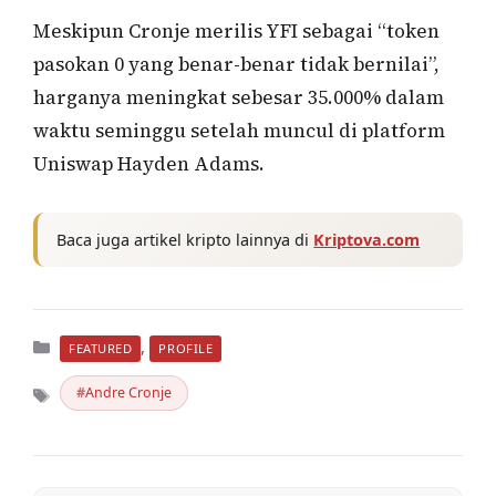
Meskipun Cronje merilis YFI sebagai “token
pasokan 0 yang benar-benar tidak bernilai”,
harganya meningkat sebesar 35.000% dalam
waktu seminggu setelah muncul di platform
Uniswap Hayden Adams.
Baca juga artikel kripto lainnya di
Kriptova.com
Kategori
,
FEATURED
PROFILE
Andre Cronje
Tag