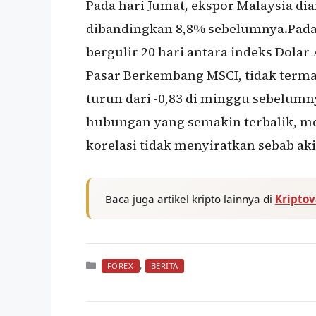
Pada hari Jumat, ekspor Malaysia diant
dibandingkan 8,8% sebelumnya.Pada a
bergulir 20 hari antara indeks Dolar
Pasar Berkembang MSCI, tidak termas
turun dari -0,83 di minggu sebelum
hubungan yang semakin terbalik, m
korelasi tidak menyiratkan sebab aki
Baca juga artikel kripto lainnya di
Kripto
Kategori
,
FOREX
BERITA