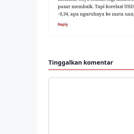
pasar membaik. Tapi korelasi USD 
-0,34, apa ngaruhnya ke mata ua
Reply
Tinggalkan komentar
Komentar
Nama
Surel
Situs
web