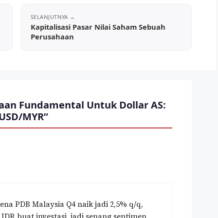
Kapitalisasi Pasar Nilai Saham Sebuah
Perusahaan
raan Fundamental Untuk Dollar AS:
,USD/MYR”
ena PDB Malaysia Q4 naik jadi 2,5% q/q,
 IDR buat investasi, jadi senang sentimen