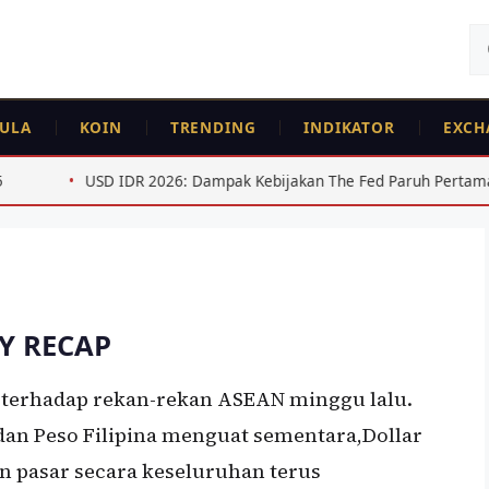
Ca
un
ULA
KOIN
TRENDING
INDIKATOR
EXCH
al Untuk Dollar AS:
USD/IDR,USD/MYR
 IDR 2026: Dampak Kebijakan The Fed Paruh Pertama
Reg
Y RECAP
 terhadap rekan-rekan ASEAN minggu lalu.
 dan Peso Filipina menguat sementara,Dollar
n pasar secara keseluruhan terus