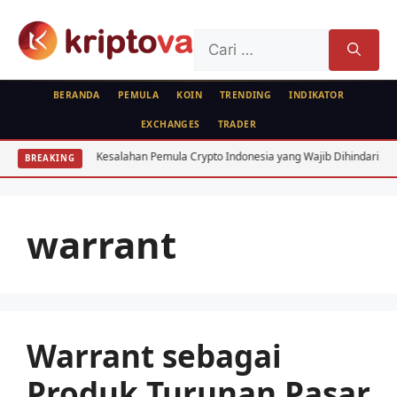
Langsung
ke
Cari
isi
untuk:
BERANDA
PEMULA
KOIN
TRENDING
INDIKATOR
EXCHANGES
TRADER
nesia
Kesalahan Pemula Crypto Indonesia yang Wajib Dihindari: 7 Fatal
BREAKING
warrant
Warrant sebagai
Produk Turunan Pasar