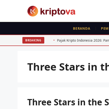
Langsung
ke
isi
BERANDA
PEM
nsumer Goods
Pajak Kripto Indonesia 2026: Panduan Leng
BREAKING
Three Stars in 
Three Stars in the 