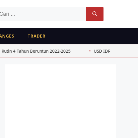
ri
tuk:
ANGES
TRADER
ahun Beruntun 2022-2025
USD IDR 2026: Dampak Kebijakan