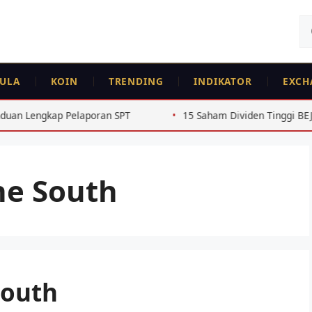
Ca
un
ULA
KOIN
TRENDING
INDIKATOR
EXCH
kap Pelaporan SPT
15 Saham Dividen Tinggi BEJ Rutin 4 T
the South
South