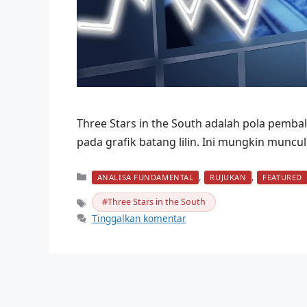
Three Stars in the South adalah pola pembal
pada grafik batang lilin. Ini mungkin munc
Kategori
,
,
ANALISA FUNDAMENTAL
RUJUKAN
FEATURED
Three Stars in the South
Tag
Tinggalkan komentar