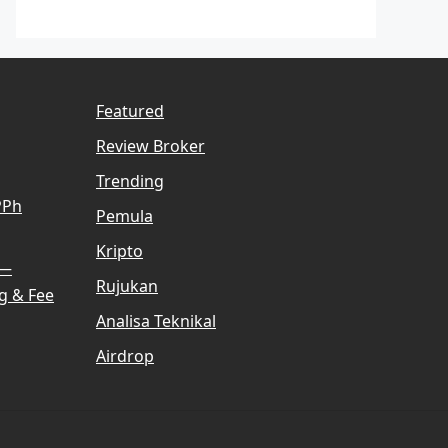
Featured
Review Broker
Trending
PPh
Pemula
Kripto
 —
Rujukan
g & Fee
Analisa Teknikal
Airdrop