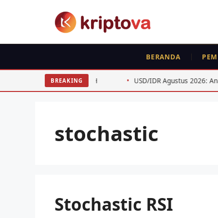
Langsung
ke
isi
BERANDA
PEM
sih Harga BTC ETH
USD/IDR Agustus 2026: Analisis Teknis 
BREAKING
stochastic
Stochastic RSI