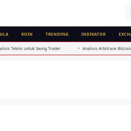
Ca
un
ULA
KOIN
TRENDING
INDIKATOR
EXCH
untuk Swing Trader
Analisis Arbitrase Bitcoin Exchange I