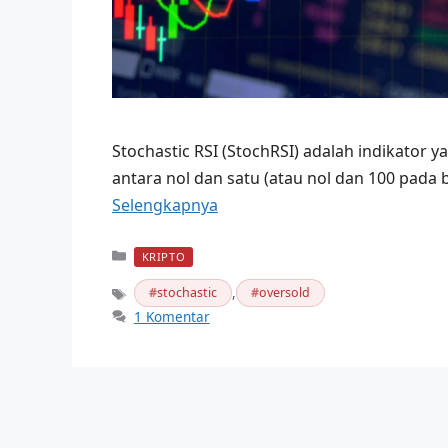
Stochastic RSI (StochRSI) adalah indikator y
antara nol dan satu (atau nol dan 100 pada
Selengkapnya
Kategori
KRIPTO
,
stochastic
oversold
Tag
1 Komentar