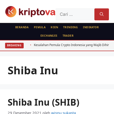
Langsung
ke
Cari
isi
untuk:
BERANDA
PEMULA
KOIN
TRENDING
INDIKATOR
EXCHANGES
TRADER
Indonesia
Kesalahan Pemula Crypto Indonesia yang Wajib Dihindari: 7 F
BREAKING
Shiba Inu
Shiba Inu (SHIB)
29 Desember 2021
oleh
wisnu sukasta