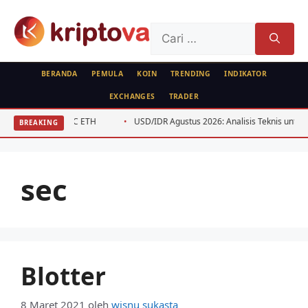
Langsung
ke
Cari
isi
untuk:
BERANDA
PEMULA
KOIN
TRENDING
INDIKATOR
EXCHANGES
TRADER
lisih Harga BTC ETH
USD/IDR Agustus 2026: Analisis Teknis untuk Swin
BREAKING
sec
Blotter
8 Maret 2021
oleh
wisnu sukasta