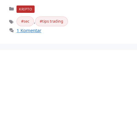
Kategori
KRIPTO
,
sec
tips trading
Tag
1 Komentar