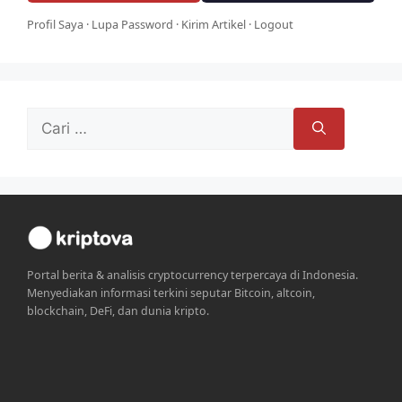
Profil Saya
·
Lupa Password
·
Kirim Artikel
·
Logout
Cari
untuk:
Portal berita & analisis cryptocurrency terpercaya di Indonesia.
Menyediakan informasi terkini seputar Bitcoin, altcoin,
blockchain, DeFi, dan dunia kripto.