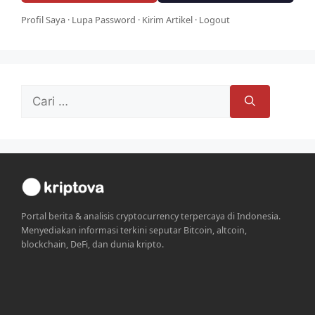
Profil Saya
·
Lupa Password
·
Kirim Artikel
·
Logout
Cari
untuk:
Portal berita & analisis cryptocurrency terpercaya di Indonesia.
Menyediakan informasi terkini seputar Bitcoin, altcoin,
blockchain, DeFi, dan dunia kripto.