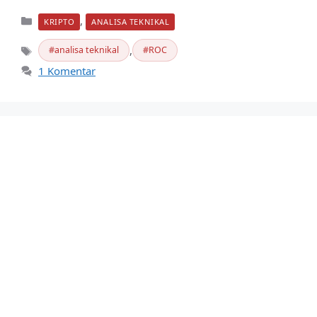
Kategori
,
KRIPTO
ANALISA TEKNIKAL
,
analisa teknikal
ROC
Tag
1 Komentar