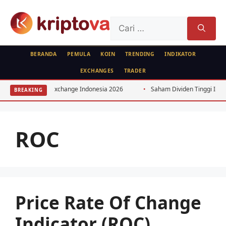
Langsung
ke
Cari
isi
untuk:
BERANDA
PEMULA
KOIN
TRENDING
INDIKATOR
EXCHANGES
TRADER
itrase Bitcoin Exchange Indonesia 2026
Saham Dividen Tinggi Indonesi
BREAKING
ROC
Price Rate Of Change
Indicator (ROC)