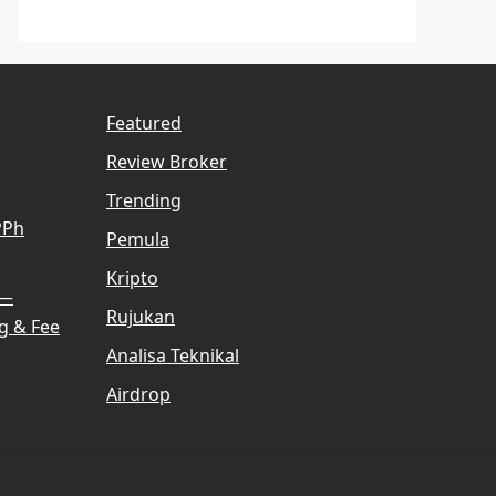
Featured
Review Broker
Trending
PPh
Pemula
Kripto
 —
Rujukan
g & Fee
Analisa Teknikal
Airdrop