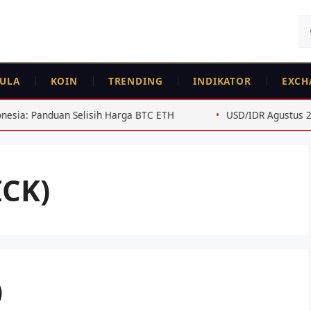
Ca
un
ULA
KOIN
TRENDING
INDIKATOR
EXCH
Panduan Selisih Harga BTC ETH
USD/IDR Agustus 2026: Anal
CK)
)