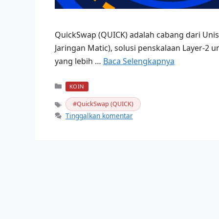
QuickSwap (QUICK) adalah cabang dari Unis
Jaringan Matic), solusi penskalaan Layer-2
yang lebih …
Baca Selengkapnya
Kategori
KOIN
QuickSwap (QUICK)
Tag
Tinggalkan komentar