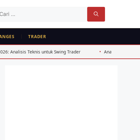
ri
tuk:
ANGES
TRADER
isis Teknis untuk Swing Trader
Analisis Arbitrase Bitcoi