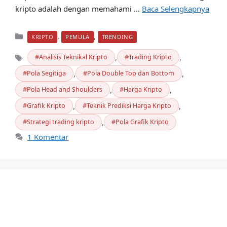
kripto adalah dengan memahami …
Baca Selengkapnya
Kategori
,
,
KRIPTO
PEMULA
TRENDING
,
,
Analisis Teknikal Kripto
Trading Kripto
,
,
Pola Segitiga
Pola Double Top dan Bottom
,
,
Pola Head and Shoulders
Harga Kripto
Tag
,
,
Grafik Kripto
Teknik Prediksi Harga Kripto
,
Strategi trading kripto
Pola Grafik Kripto
1 Komentar