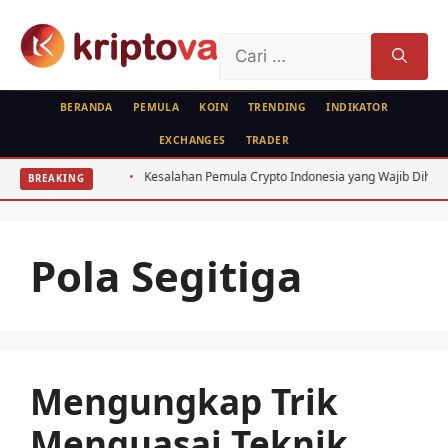
Langsung
ke
Cari
isi
untuk:
BERANDA
PEMULA
KOIN
TRENDING
INDIKATOR
EXCHANGES
TRADER
Indonesia
Kesalahan Pemula Crypto Indonesia yang Wajib Dihindari: 7 Fa
BREAKING
Pola Segitiga
Mengungkap Trik
Menguasai Teknik