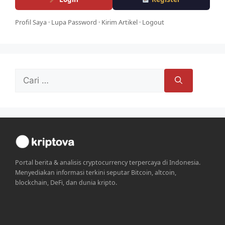
Profil Saya
·
Lupa Password
·
Kirim Artikel
·
Logout
Cari
untuk:
Portal berita & analisis cryptocurrency terpercaya di Indonesia.
Menyediakan informasi terkini seputar Bitcoin, altcoin,
blockchain, DeFi, dan dunia kripto.