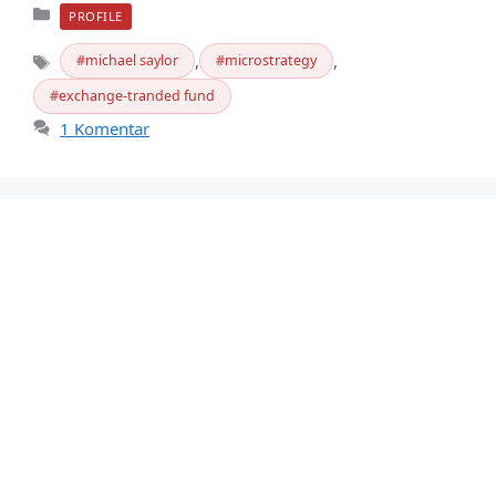
Kategori
PROFILE
,
,
michael saylor
microstrategy
Tag
exchange-tranded fund
1 Komentar