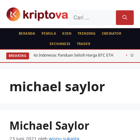
Langsung
ke
Cari
isi
untuk:
BERANDA
PEMULA
KOIN
TRENDING
INDIKATOR
EXCHANGES
TRADER
Arbitrase Crypto Indonesia: Panduan Selisih Harga BTC ETH
USD/IDR Ag
BREAKING
michael saylor
Michael Saylor
23 Juni 2021
oleh
wisnu sukasta