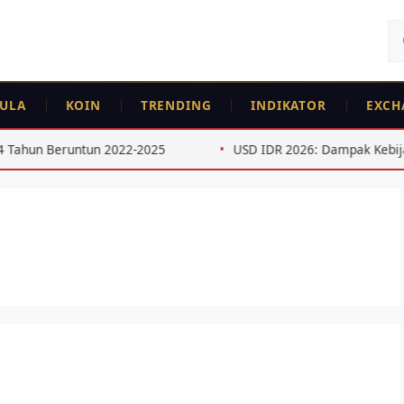
Ca
un
ULA
KOIN
TRENDING
INDIKATOR
EXCH
runtun 2022-2025
USD IDR 2026: Dampak Kebijakan The Fe