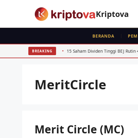
Langsung
ke
Kriptova
isi
BERANDA
PEM
aporan SPT
15 Saham Dividen Tinggi BEJ Rutin 4 Tahun Be
BREAKING
MeritCircle
Merit Circle (MC)