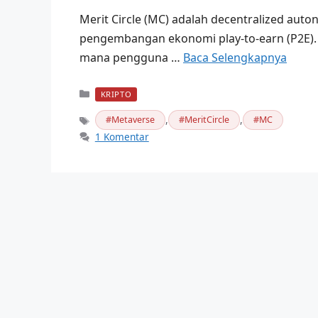
Merit Circle (MC) adalah decentralized aut
pengembangan ekonomi play-to-earn (P2E). 
mana pengguna …
Baca Selengkapnya
Kategori
KRIPTO
,
,
Metaverse
MeritCircle
MC
Tag
1 Komentar