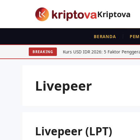
Langsung
ke
Kriptova
isi
BERANDA
PEM
ntuk Trader
Kurs USD IDR 2026: 5 Faktor Penggerak Pele
BREAKING
Livepeer
Livepeer (LPT)