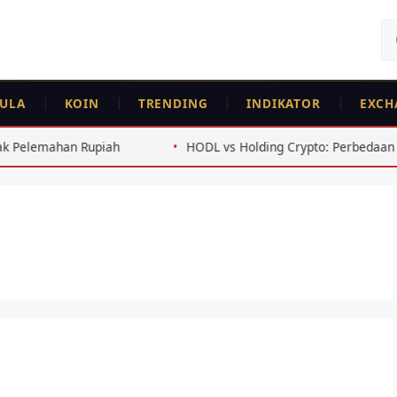
Ca
un
ULA
KOIN
TRENDING
INDIKATOR
EXCH
mahan Rupiah
HODL vs Holding Crypto: Perbedaan dan Kap