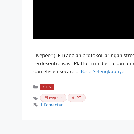
Livepeer (LPT) adalah protokol jaringan s
terdesentralisasi. Platform ini bertujuan un
dan efisien secara …
Baca Selengkapnya
Kategori
KOIN
,
Livepeer
LPT
Tag
1 Komentar