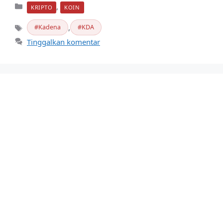
Kategori
,
KRIPTO
KOIN
,
Kadena
KDA
Tag
Tinggalkan komentar