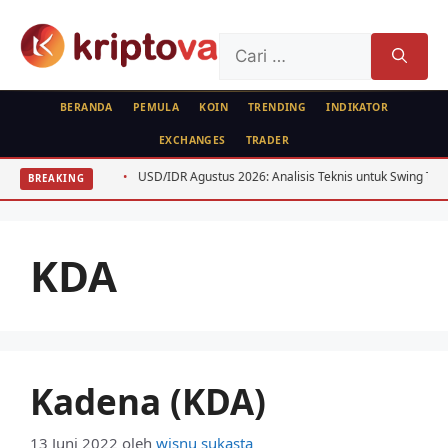
Langsung
ke
Cari
isi
untuk:
BERANDA
PEMULA
KOIN
TRENDING
INDIKATOR
EXCHANGES
TRADER
ga BTC ETH
USD/IDR Agustus 2026: Analisis Teknis untuk Swing Trader
BREAKING
KDA
Kadena (KDA)
13 Juni 2022
oleh
wisnu sukasta