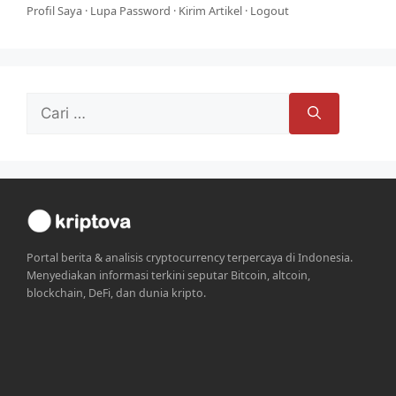
Profil Saya
·
Lupa Password
·
Kirim Artikel
·
Logout
Cari
untuk:
Portal berita & analisis cryptocurrency terpercaya di Indonesia.
Menyediakan informasi terkini seputar Bitcoin, altcoin,
blockchain, DeFi, dan dunia kripto.